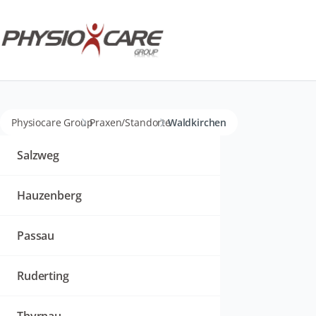
Physiocare Group
Praxen/Standorte
Waldkirchen
Navigation
überspringen
Salzweg
Hauzenberg
Passau
Ruderting