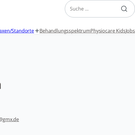
Search
axen/Standorte
Behandlungsspektrum
Physiocare Kids
Jobs
n
n@gmx.de